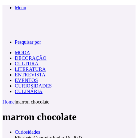
Menu
Pesquisar por
MODA
DECORAÇÃO
CULTURA
LITERATURA
ENTREVISTA
EVENTOS
CURIOSIDADES
CULINÁRIA
Home
|
marron chocolate
marron chocolate
Curiosidades
Elisabete Guerreiro
Junho 16, 2023