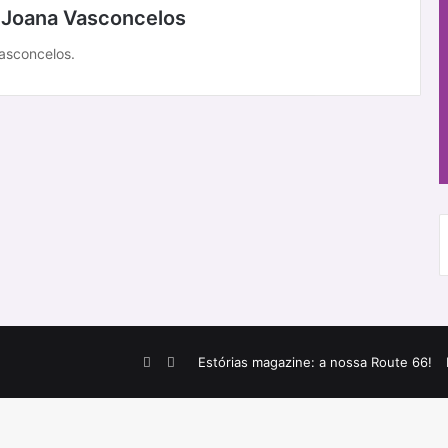
ca Joana Vasconcelos
Vasconcelos.
Facebook
Instagram
Estórias magazine: a nossa Route 66!