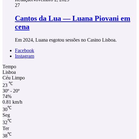
27
Cantos da Lua — Luana Piovani em
cena
Em 2024, Luana esgotou sessões no Casino Lisboa.
Facebook
Instagram
Tempo
Lisboa
Céu Limpo
℃
23
30º - 20º
74%
0.81 km/h
℃
30
Seg
℃
32
Ter
℃
38