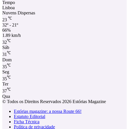
Tempo
Lisboa
Nuvens Dispersas
℃
23
32º - 21º
66%
1.89 km/h
℃
32
Sáb
℃
31
Dom
℃
35
Seg
℃
35
Ter
℃
37
Qua
© Todos os Direitos Reservados 2026 Estórias Magazine
Estórias magazine: a nossa Route 66!
Estatuto Editorial
Ficha Técnica
Política de privacidade