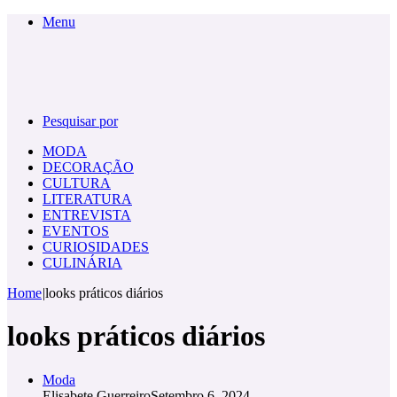
Menu
Pesquisar por
MODA
DECORAÇÃO
CULTURA
LITERATURA
ENTREVISTA
EVENTOS
CURIOSIDADES
CULINÁRIA
Home
|
looks práticos diários
looks práticos diários
Moda
Elisabete Guerreiro
Setembro 6, 2024