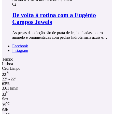
62
De volta à rotina com a Eugénio
Campos Jewels
As peças da coleção são de prata de lei, banhadas a ouro
amarelo e ornamentadas com pedras hidrotermais azuis e…
Facebook
Instagram
Tempo
Lisboa
Céu Limpo
℃
22
22º - 22º
63%
3.61 km/h
℃
33
Sex
℃
35
Sáb