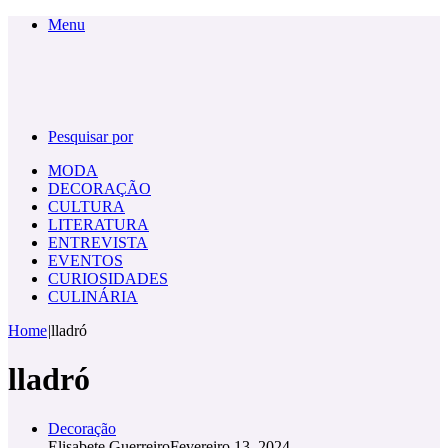
Menu
Pesquisar por
MODA
DECORAÇÃO
CULTURA
LITERATURA
ENTREVISTA
EVENTOS
CURIOSIDADES
CULINÁRIA
Home
|
lladró
lladró
Decoração
Elisabete Guerreiro
Fevereiro 13, 2024