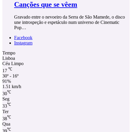
Canções que se vêem
Gravado entre o nevoeiro da Serra de São Mamede, o disco
une introspeção e espetáculo num universo de Cinematic
Pop…
Facebook
Instagram
Tempo
Lisboa
Céu Limpo
℃
17
30º - 16º
91%
1.51 km/h
℃
30
Seg
℃
33
Ter
℃
38
Qua
℃
39