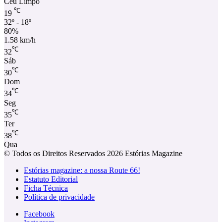
Céu Limpo
℃
19
32º - 18º
80%
1.58 km/h
℃
32
Sáb
℃
30
Dom
℃
34
Seg
℃
35
Ter
℃
38
Qua
© Todos os Direitos Reservados 2026 Estórias Magazine
Estórias magazine: a nossa Route 66!
Estatuto Editorial
Ficha Técnica
Política de privacidade
Facebook