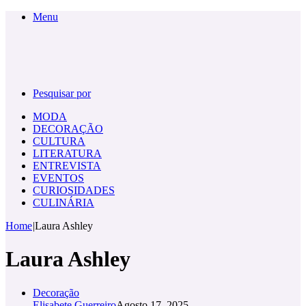
Menu
Pesquisar por
MODA
DECORAÇÃO
CULTURA
LITERATURA
ENTREVISTA
EVENTOS
CURIOSIDADES
CULINÁRIA
Home
|
Laura Ashley
Laura Ashley
Decoração
Elisabete Guerreiro
Agosto 17, 2025