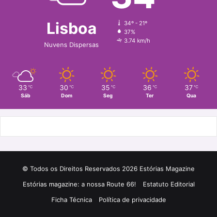
b
a
o
g
Lisboa
34º - 21º
37%
o
r
3.74 km/h
Nuvens Dispersas
k
a
m
33
30
35
36
37
℃
℃
℃
℃
℃
Sáb
Dom
Seg
Ter
Qua
© Todos os Direitos Reservados 2026 Estórias Magazine
Estórias magazine: a nossa Route 66!
Estatuto Editorial
Ficha Técnica
Política de privacidade