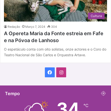
Cultura
Redação
Março 7, 2024
304
A Opereta Maria da Fonte estreia em Fafe
e na Póvoa de Lanhoso
O espetáculo conta com oito solistas, onze actores e o Coro do
Teatro Nacional de São Carlos e Orquestra Artave.
F
I
a
n
c
s
Tempo
34
e
t
℃