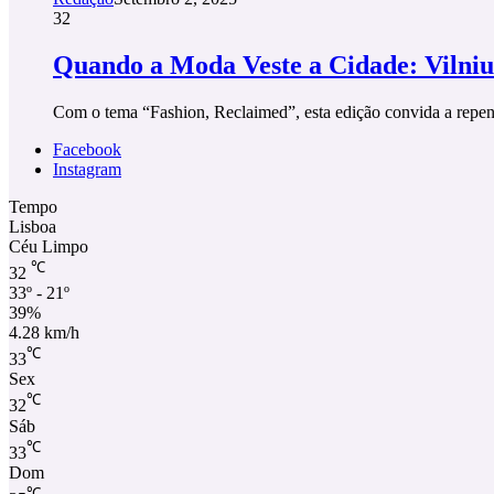
32
Quando a Moda Veste a Cidade: Vilnius
Com o tema “Fashion, Reclaimed”, esta edição convida a repens
Facebook
Instagram
Tempo
Lisboa
Céu Limpo
℃
32
33º - 21º
39%
4.28 km/h
℃
33
Sex
℃
32
Sáb
℃
33
Dom
℃