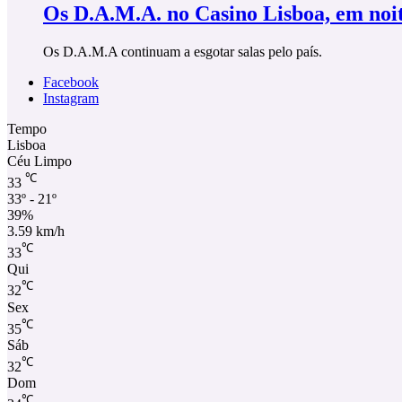
Os D.A.M.A. no Casino Lisboa, em noi
Os D.A.M.A continuam a esgotar salas pelo país.
Facebook
Instagram
Tempo
Lisboa
Céu Limpo
℃
33
33º - 21º
39%
3.59 km/h
℃
33
Qui
℃
32
Sex
℃
35
Sáb
℃
32
Dom
℃