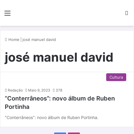
Menu
P
Home
|
josé manuel david
josé manuel david
Cultura
Redação
Maio 9, 2023
378
“Conterrâneos”: novo álbum de Ruben
Portinha
"Conterrâneos": novo álbum de Ruben Portinha.