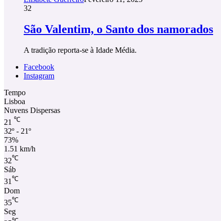
32
São Valentim, o Santo dos namorados
A tradição reporta-se à Idade Média.
Facebook
Instagram
Tempo
Lisboa
Nuvens Dispersas
℃
21
32º - 21º
73%
1.51 km/h
℃
32
Sáb
℃
31
Dom
℃
35
Seg
℃