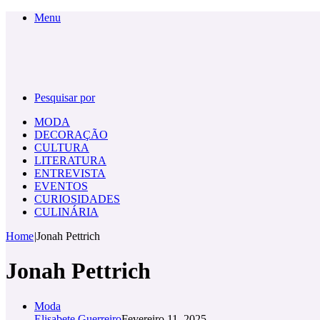
Menu
Pesquisar por
MODA
DECORAÇÃO
CULTURA
LITERATURA
ENTREVISTA
EVENTOS
CURIOSIDADES
CULINÁRIA
Home
|
Jonah Pettrich
Jonah Pettrich
Moda
Elisabete Guerreiro
Fevereiro 11, 2025