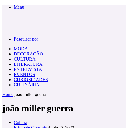
Menu
Pesquisar por
MODA
DECORAÇÃO
CULTURA
LITERATURA
ENTREVISTA
EVENTOS
CURIOSIDADES
CULINÁRIA
Home
|
joão miller guerra
joão miller guerra
Cultura
Elisabete Guerreiro
Junho 5, 2023