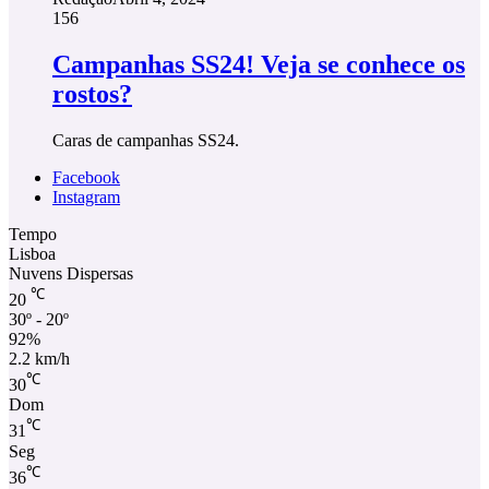
156
Campanhas SS24! Veja se conhece os
rostos?
Caras de campanhas SS24.
Facebook
Instagram
Tempo
Lisboa
Nuvens Dispersas
℃
20
30º - 20º
92%
2.2 km/h
℃
30
Dom
℃
31
Seg
℃
36