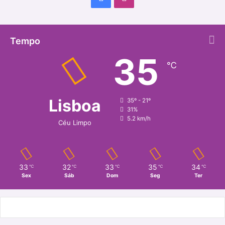
a
n
c
s
Tempo
35
e
t
℃
b
a
o
g
Lisboa
35º - 21º
31%
o
r
5.2 km/h
Céu Limpo
k
a
m
33
32
33
35
34
℃
℃
℃
℃
℃
Sex
Sáb
Dom
Seg
Ter