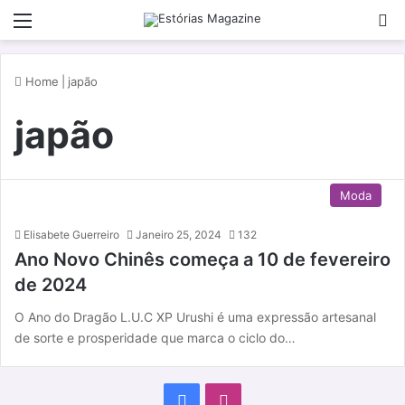
Menu
P
Home
|
japão
japão
Moda
Elisabete Guerreiro
Janeiro 25, 2024
132
Ano Novo Chinês começa a 10 de fevereiro
de 2024
O Ano do Dragão L.U.C XP Urushi é uma expressão artesanal
de sorte e prosperidade que marca o ciclo do…
F
I