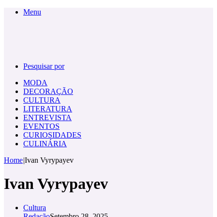
Menu
Pesquisar por
MODA
DECORAÇÃO
CULTURA
LITERATURA
ENTREVISTA
EVENTOS
CURIOSIDADES
CULINÁRIA
Home
|
Ivan Vyrypayev
Ivan Vyrypayev
Cultura
Redação
Setembro 28, 2025