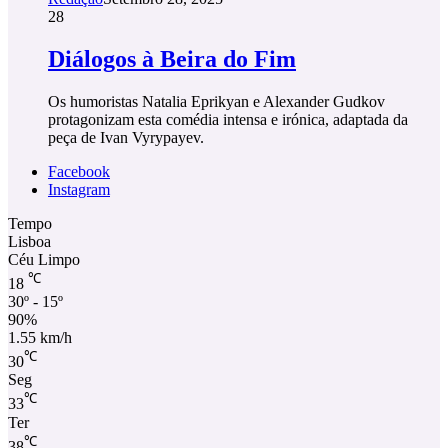
28
Diálogos à Beira do Fim
Os humoristas Natalia Eprikyan e Alexander Gudkov
protagonizam esta comédia intensa e irónica, adaptada da
peça de Ivan Vyrypayev.
Facebook
Instagram
Tempo
Lisboa
Céu Limpo
℃
18
30º - 15º
90%
1.55 km/h
℃
30
Seg
℃
33
Ter
℃
38