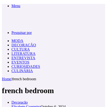
Menu
Pesquisar por
MODA
DECORAÇÃO
CULTURA
LITERATURA
ENTREVISTA
EVENTOS
CURIOSIDADES
CULINÁRIA
Home
|
french bedroom
french bedroom
Decoração
Elisabete Guerreiro
Outubro 6, 2024