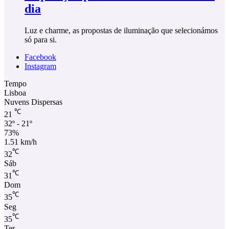
dia
Luz e charme, as propostas de iluminação que selecionámos
só para si.
Facebook
Instagram
Tempo
Lisboa
Nuvens Dispersas
℃
21
32º - 21º
73%
1.51 km/h
℃
32
Sáb
℃
31
Dom
℃
35
Seg
℃
35
Ter