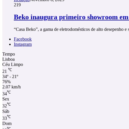
219
Beko inaugura primeiro showroom em
“Casa Beko”, a gama de eletrodomésticos de alto desepenho e s
Facebook
Instagram
Tempo
Lisboa
Céu Limpo
℃
21
34º - 21º
76%
2.07 km/h
℃
34
Sex
℃
32
Sáb
℃
33
Dom
℃