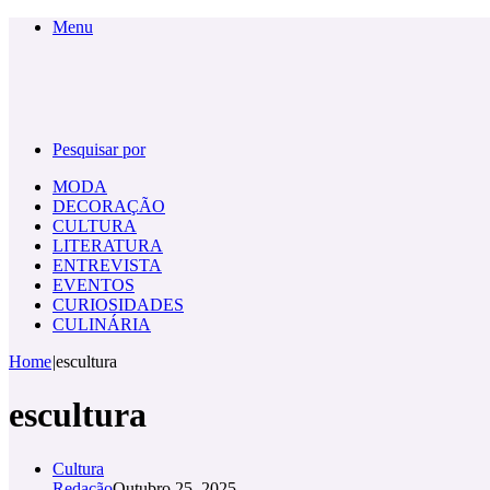
Menu
Pesquisar por
MODA
DECORAÇÃO
CULTURA
LITERATURA
ENTREVISTA
EVENTOS
CURIOSIDADES
CULINÁRIA
Home
|
escultura
escultura
Cultura
Redação
Outubro 25, 2025