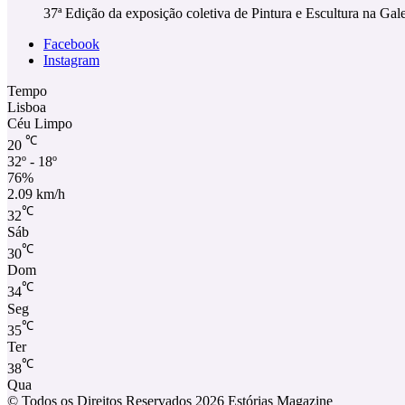
37ª Edição da exposição coletiva de Pintura e Escultura na Gale
Facebook
Instagram
Tempo
Lisboa
Céu Limpo
℃
20
32º - 18º
76%
2.09 km/h
℃
32
Sáb
℃
30
Dom
℃
34
Seg
℃
35
Ter
℃
38
Qua
© Todos os Direitos Reservados 2026 Estórias Magazine