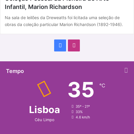
Infantil, Marion Richardson
Na sala de leilões da Dreweatts foi licitada uma seleção de
obras da coleção particular Marion Richardson (1892-1946).
F
I
a
n
c
s
Tempo
35
e
t
℃
b
a
o
g
Lisboa
35º - 21º
33%
o
r
4.6 km/h
Céu Limpo
k
a