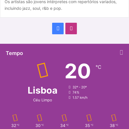
Os artistas são jovens intérpretes com repertórios variados,
incluindo jazz, soul, r&b e pop.
F
I
a
n
c
s
Tempo
20
e
t
℃
b
a
o
g
Lisboa
32º - 20º
74%
o
r
1.57 km/h
Céu Limpo
k
a
m
32
30
34
35
38
℃
℃
℃
℃
℃