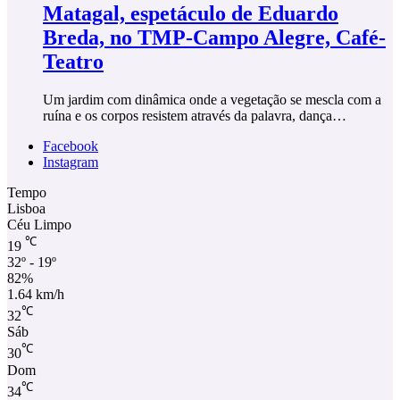
Matagal, espetáculo de Eduardo
Breda, no TMP-Campo Alegre, Café-
Teatro
Um jardim com dinâmica onde a vegetação se mescla com a
ruína e os corpos resistem através da palavra, dança…
Facebook
Instagram
Tempo
Lisboa
Céu Limpo
℃
19
32º - 19º
82%
1.64 km/h
℃
32
Sáb
℃
30
Dom
℃
34