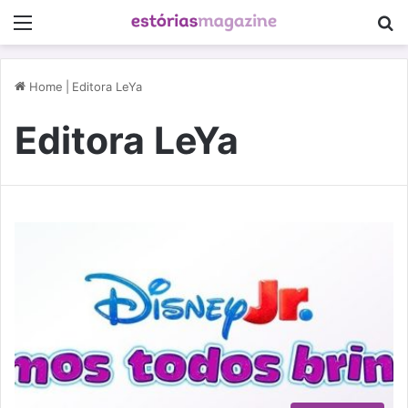
Menu
P
Home
|
Editora LeYa
Editora LeYa