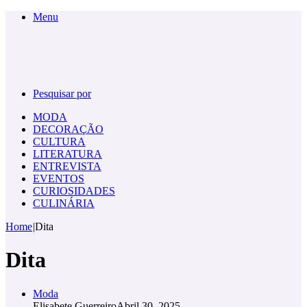
Menu
Pesquisar por
MODA
DECORAÇÃO
CULTURA
LITERATURA
ENTREVISTA
EVENTOS
CURIOSIDADES
CULINÁRIA
Home
|
Dita
Dita
Moda
Elisabete Guerreiro
Abril 30, 2025