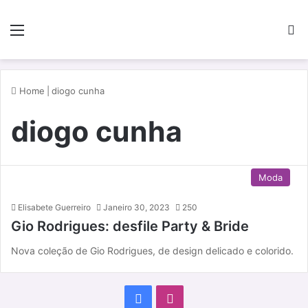
Menu
P
Home
|
diogo cunha
diogo cunha
Moda
Elisabete Guerreiro
Janeiro 30, 2023
250
Gio Rodrigues: desfile Party & Bride
Nova coleção de Gio Rodrigues, de design delicado e colorido.
F
I