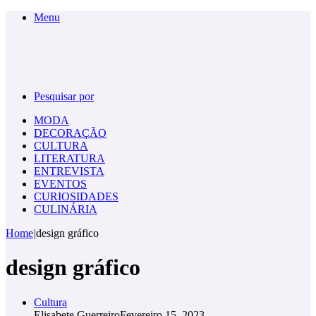
Menu
Pesquisar por
MODA
DECORAÇÃO
CULTURA
LITERATURA
ENTREVISTA
EVENTOS
CURIOSIDADES
CULINÁRIA
Home
|
design gráfico
design gráfico
Cultura
Elisabete Guerreiro
Fevereiro 15, 2023