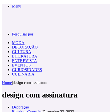
Menu
Pesquisar por
MODA
DECORAÇÃO
CULTURA
LITERATURA
ENTREVISTA
EVENTOS
CURIOSIDADES
CULINÁRIA
Home
|
design com assinatura
design com assinatura
Decoração
Elisabete Guerreiro
Dezembro 23, 2023