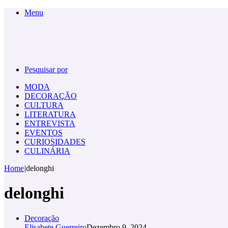
Menu
Pesquisar por
MODA
DECORAÇÃO
CULTURA
LITERATURA
ENTREVISTA
EVENTOS
CURIOSIDADES
CULINÁRIA
Home
|
delonghi
delonghi
Decoração
Elisabete Guerreiro
Dezembro 9, 2024