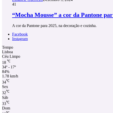
41
“Mocha Mousse” a cor da Pantone par
A cor da Pantone para 2025, na decoração e cozinha.
Facebook
Instagram
Tempo
Lisboa
Céu Limpo
℃
18
34º - 17º
84%
1.78 km/h
℃
34
Sex
℃
32
Sáb
℃
33
Dom
℃