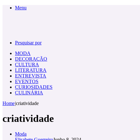
Menu
Pesquisar por
MODA
DECORAÇÃO
CULTURA
LITERATURA
ENTREVISTA
EVENTOS
CURIOSIDADES
CULINÁRIA
Home
|
criatividade
criatividade
Moda
Elisabete Guerreiro
Junho 8, 2024