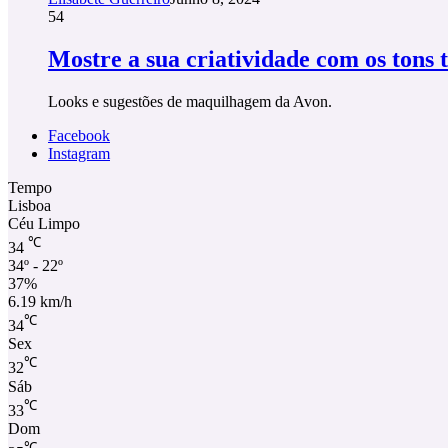
54
Mostre a sua criatividade com os tons 
Looks e sugestões de maquilhagem da Avon.
Facebook
Instagram
Tempo
Lisboa
Céu Limpo
℃
34
34º - 22º
37%
6.19 km/h
℃
34
Sex
℃
32
Sáb
℃
33
Dom
℃