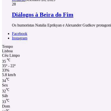
28
Diálogos à Beira do Fim
Os humoristas Natalia Eprikyan e Alexander Gudkov protagoniz
Facebook
Instagram
Tempo
Lisboa
Céu Limpo
℃
35
35º - 22º
33%
5.8 km/h
℃
34
Sex
℃
32
Sáb
℃
33
Dom
℃