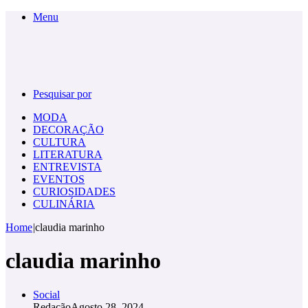
Menu
Pesquisar por
MODA
DECORAÇÃO
CULTURA
LITERATURA
ENTREVISTA
EVENTOS
CURIOSIDADES
CULINÁRIA
Home
|
claudia marinho
claudia marinho
Social
Redação
Agosto 28, 2024