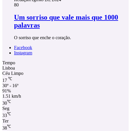
80
Um sorriso que vale mais que 1000
palavras
O sorriso que enche o coração.
Facebook
Instagram
Tempo
Lisboa
Céu Limpo
℃
17
30º - 16º
91%
1.51 km/h
℃
30
Seg
℃
33
Ter
℃
38