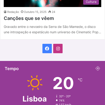
Cultura
Redação
Outubro 15, 2025
24
Canções que se vêem
Gravado entre o nevoeiro da Serra de São Mamede, o disco
une introspeção e espetáculo num universo de Cinematic Pop…
F
I
a
n
c
s
Tempo
20
e
t
℃
b
a
o
g
Lisboa
32º - 20º
74%
o
r
1.57 km/h