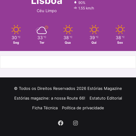
Lisboa
90%
o
r
1.55 km/h
Céu Limpo
k
a
m
30
33
38
39
38
℃
℃
℃
℃
℃
Seg
Ter
Qua
Qui
Sex
© Todos os Direitos Reservados 2026 Estórias Magazine
Estórias magazine: a nossa Route 66!
Estatuto Editorial
Ficha Técnica
Política de privacidade
Facebook
Instagram