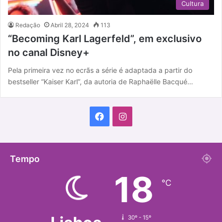
Cultura
Redação
Abril 28, 2024
113
“Becoming Karl Lagerfeld”, em exclusivo
no canal Disney+
Pela primeira vez no ecrãs a série é adaptada a partir do
bestseller “Kaiser Karl”, da autoria de Raphaëlle Bacqué…
F
I
a
n
c
s
Tempo
18
e
t
℃
b
a
o
g
30º - 15º