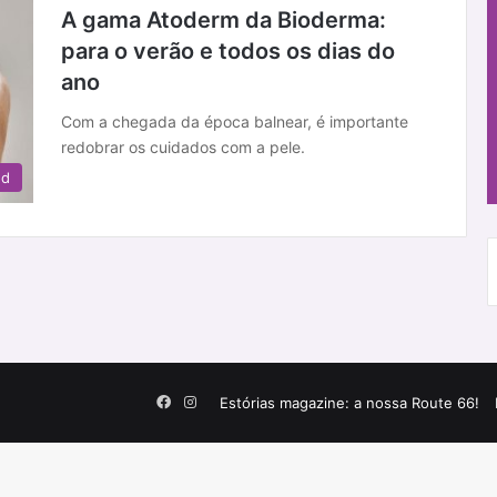
A gama Atoderm da Bioderma:
para o verão e todos os dias do
ano
Com a chegada da época balnear, é importante
redobrar os cuidados com a pele.
ed
Facebook
Instagram
Estórias magazine: a nossa Route 66!