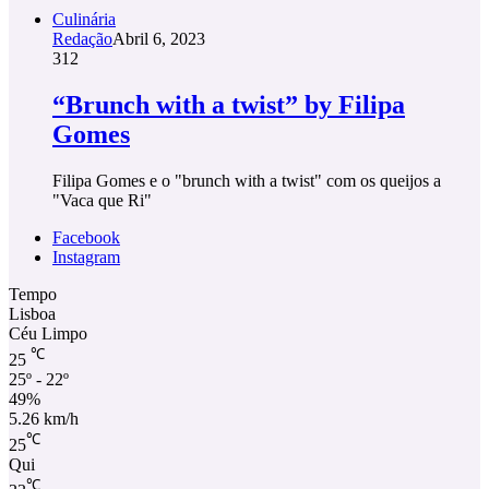
Culinária
Redação
Abril 6, 2023
312
“Brunch with a twist” by Filipa
Gomes
Filipa Gomes e o "brunch with a twist" com os queijos a
"Vaca que Ri"
Facebook
Instagram
Tempo
Lisboa
Céu Limpo
℃
25
25º - 22º
49%
5.26 km/h
℃
25
Qui
℃