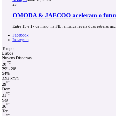
23
OMODA & JAECOO aceleram o futur
Entre 15 e 17 de maio, na FIL, a marca revela duas estre
Facebook
Instagram
Tempo
Lisboa
Nuvens Dispersas
℃
28
29º - 20º
54%
3.92 km/h
℃
29
Dom
℃
31
Seg
℃
36
Ter
℃