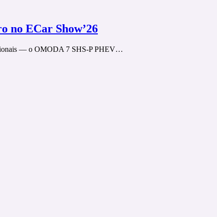
o no ECar Show’26
ias nacionais — o OMODA 7 SHS‑P PHEV…