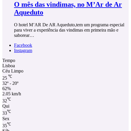
O mês das vindimas, no M’Ar de Ar
Aqueduto
O hotel M’AR De AR Aqueduto,tem um programa especial
para viver a experiência das vindimas em primeira mão e
saborear…
Facebook
Instagram
Tempo
Lisboa
Céu Limpo
℃
25
32º - 20º
62%
2.05 km/h
℃
32
Qui
℃
33
Sex
℃
35
Sáb