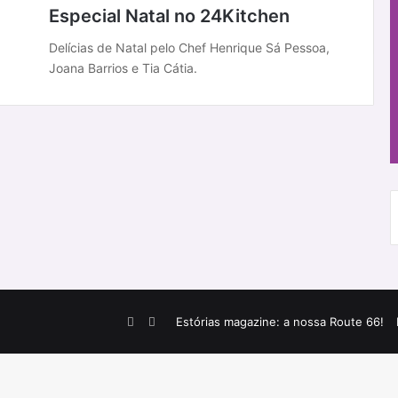
Especial Natal no 24Kitchen
Delícias de Natal pelo Chef Henrique Sá Pessoa,
Joana Barrios e Tia Cátia.
Facebook
Instagram
Estórias magazine: a nossa Route 66!