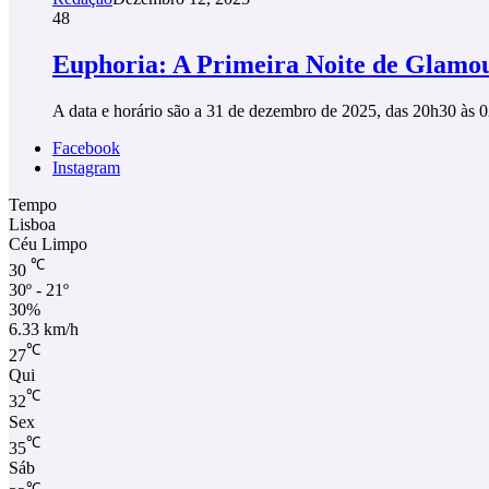
48
Euphoria: A Primeira Noite de Glam
A data e horário são a 31 de dezembro de 2025, das 20h30 às 
Facebook
Instagram
Tempo
Lisboa
Céu Limpo
℃
30
30º - 21º
30%
6.33 km/h
℃
27
Qui
℃
32
Sex
℃
35
Sáb
℃