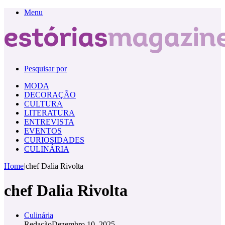
Menu
Pesquisar por
MODA
DECORAÇÃO
CULTURA
LITERATURA
ENTREVISTA
EVENTOS
CURIOSIDADES
CULINÁRIA
Home
|
chef Dalia Rivolta
chef Dalia Rivolta
Culinária
Redação
Dezembro 10, 2025