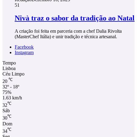
51
Nivà traz o sabor da tradição ao Natal
A criação foi feita em parceria com a chef Dalia Rivolta
(MasterChef Itália) e unir tradição e técnica artesanal.
Facebook
Instagram
Tempo
Lisboa
Céu Limpo
℃
20
32º - 18º
75%
1.63 km/h
℃
32
Sáb
℃
30
Dom
℃
34
Seg