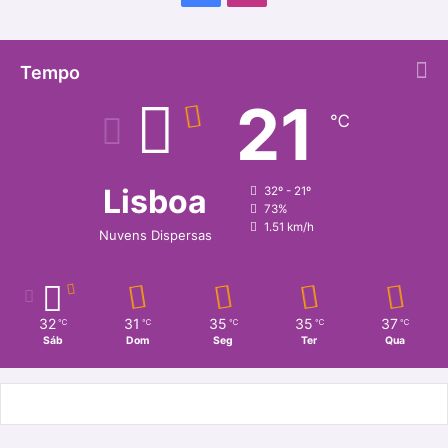
a
n
c
s
Tempo
21
e
t
℃
b
a
o
g
Lisboa
32º - 21º
73%
o
r
1.51 km/h
Nuvens Dispersas
k
a
m
32
31
35
35
37
℃
℃
℃
℃
℃
Sáb
Dom
Seg
Ter
Qua