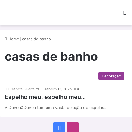
Menu
P
Home
|
casas de banho
casas de banho
Decoração
Elisabete Guerreiro
Janeiro 12, 2025
41
Espelho meu, espelho meu…
A Devon&Devon tem uma vasta coleção de espelhos,
F
I