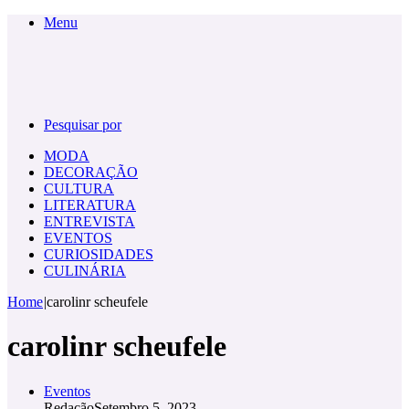
Menu
Pesquisar por
MODA
DECORAÇÃO
CULTURA
LITERATURA
ENTREVISTA
EVENTOS
CURIOSIDADES
CULINÁRIA
Home
|
carolinr scheufele
carolinr scheufele
Eventos
Redação
Setembro 5, 2023