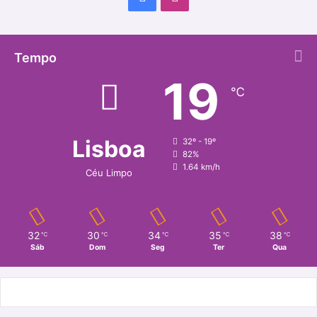
a
n
c
s
Tempo
19
e
t
℃
b
a
o
g
Lisboa
32º - 19º
82%
o
r
1.64 km/h
Céu Limpo
k
a
m
32
30
34
35
38
℃
℃
℃
℃
℃
Sáb
Dom
Seg
Ter
Qua