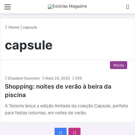
Menu
P
Home
|
capsule
capsule
Moda
Elisabete Guerreiro
Maio 24, 2023
259
Shopping: noites de verão à beira da
piscina
A Tezenis lança a edição limitada da coleção Capsule, perfeita
para festas noturnas, em noites de verão.
F
I