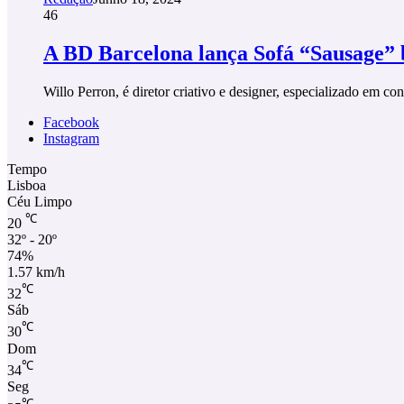
46
A BD Barcelona lança Sofá “Sausage” 
Willo Perron, é diretor criativo e designer, especializado em c
Facebook
Instagram
Tempo
Lisboa
Céu Limpo
℃
20
32º - 20º
74%
1.57 km/h
℃
32
Sáb
℃
30
Dom
℃
34
Seg
℃