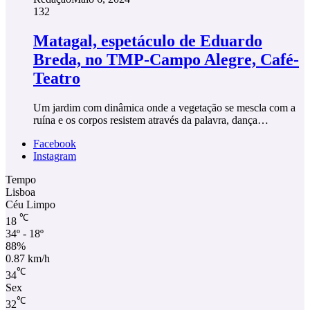
132
Matagal, espetáculo de Eduardo
Breda, no TMP-Campo Alegre, Café-
Teatro
Um jardim com dinâmica onde a vegetação se mescla com a
ruína e os corpos resistem através da palavra, dança…
Facebook
Instagram
Tempo
Lisboa
Céu Limpo
℃
18
34º - 18º
88%
0.87 km/h
℃
34
Sex
℃
32