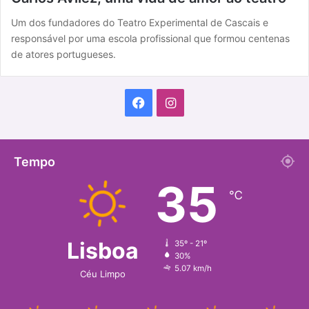
Um dos fundadores do Teatro Experimental de Cascais e
responsável por uma escola profissional que formou centenas
de atores portugueses.
F
I
a
n
c
s
Tempo
35
e
t
℃
b
a
o
g
Lisboa
35º - 21º
30%
o
r
5.07 km/h
Céu Limpo
k
a