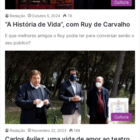
Cultura
Redação
Outubro 5, 2024
78
“A História de Vida”, com Ruy de Carvalho
E que melhores amigos o Ruy podia ter para conversar senão o
seu público?
Cultura
Redação
Novembro 22, 2023
168
Carlos Avilez, uma vida de amor ao teatro