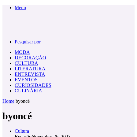
Menu
Pesquisar por
MODA
DECORAÇÃO
CULTURA
LITERATURA
ENTREVISTA
EVENTOS
CURIOSIDADES
CULINÁRIA
Home
|
byoncé
byoncé
Cultura
Redação
Novembro 26, 2023