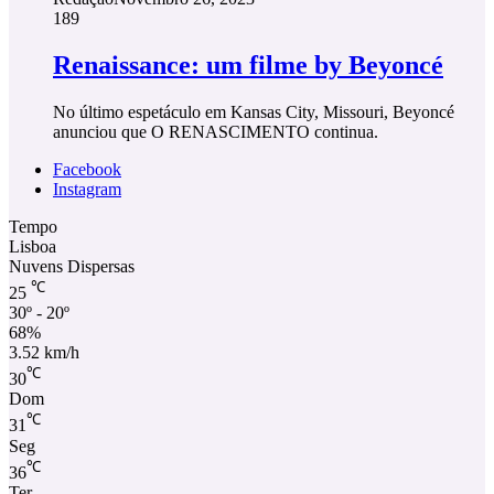
189
Renaissance: um filme by Beyoncé
No último espetáculo em Kansas City, Missouri, Beyoncé
anunciou que O RENASCIMENTO continua.
Facebook
Instagram
Tempo
Lisboa
Nuvens Dispersas
℃
25
30º - 20º
68%
3.52 km/h
℃
30
Dom
℃
31
Seg
℃
36
Ter