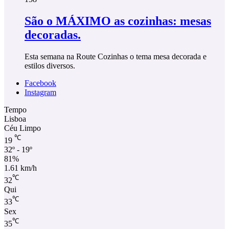
São o MÁXIMO as cozinhas: mesas
decoradas.
Esta semana na Route Cozinhas o tema mesa decorada e
estilos diversos.
Facebook
Instagram
Tempo
Lisboa
Céu Limpo
℃
19
32º - 19º
81%
1.61 km/h
℃
32
Qui
℃
33
Sex
℃
35