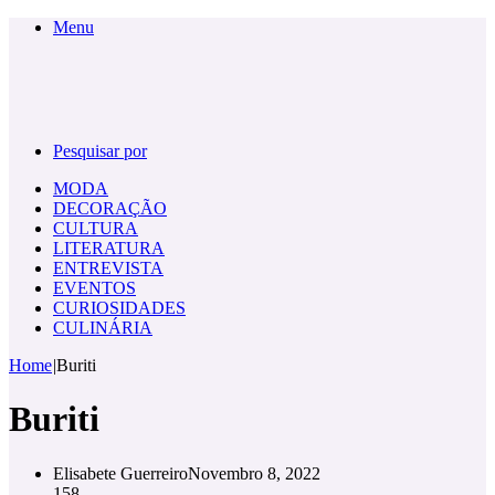
Menu
Pesquisar por
MODA
DECORAÇÃO
CULTURA
LITERATURA
ENTREVISTA
EVENTOS
CURIOSIDADES
CULINÁRIA
Home
|
Buriti
Buriti
Elisabete Guerreiro
Novembro 8, 2022
158